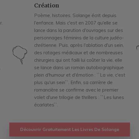
Création
Poème, histoires, Solange écrit depuis
r.
l'enfance. Mais c'est en 2007 qu'elle se
lance dans la parution d'ouvrages sur des
personnages féminins de la culture judéo-
chrétienne. Puis, après l'ablation d'un sein,
des ratages médicaux et de nombreuses
chirurgies qui ont failli lui coûter la vie, elle
,
se lance dans un roman autobiographique
plein d'humour et d'émotion : ``La vie, c'est
plus qu'un sein``. Enfin, sa carrière de
romancière se confirme avec le premier
volet d'une trilogie de thrillers : ``Les lunes
écarlates``.
Découvrir Gratuitement Les Livres De Solange