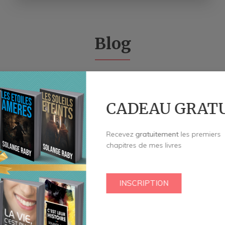
Blog
CADEAU GRAT
Recevez
gratuitement
les premiers
chapitres de mes livres
INSCRIPTION