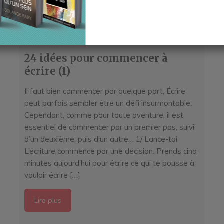
24 idées pour commencer à
écrire (1)
Il faut bien commencer par quelque part, Écrire
peut parfois sembler être un défi insurmontable.
Cependant, comme pour toute aventure, il est
essentiel de commencer par un premier pas, suivi
d’un deuxième, puis d’un autre… 1/ Lance-toi
L’écriture commence par une décision. Prends cinq
minutes aujourd’hui pour écrire ce qui te pousse à
vouloir écrire […]
Lire plus