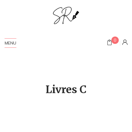
0
MENU
Livres C